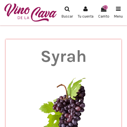
0
Buscar
Tu cuenta
Carrito
Menu
Syrah