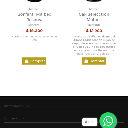
Malbec
Malbec
Bonfanti Malbec
Oak Selecction
Reserva
Malbec
Bonfanti
Viamonte
$ 19.300
$ 12.200
Bonfanti Malbec Reserva Valle de
Resultado de viñedos de más de
Uco
48 años, ubicados en Luján de
Cuyo, ofrece aromas intensos de
ciruelas y guindas, con sutiles
notas de vainilla. Un vino que
deja huella en el paladar.
Comprar
Comprar
Información
Contacto
¡Hola!