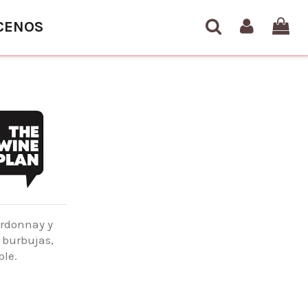
CENOS
ardonnay y
 burbujas,
ble.