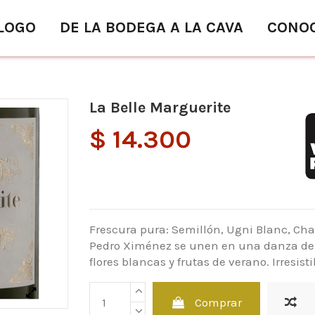
LOGO
DE LA BODEGA A LA CAVA
CONO
La Belle Marguerite
$ 14.300
Frescura pura: Semillón, Ugni Blanc, Ch
Pedro Ximénez se unen en una danza de
flores blancas y frutas de verano. Irresisti
Comprar