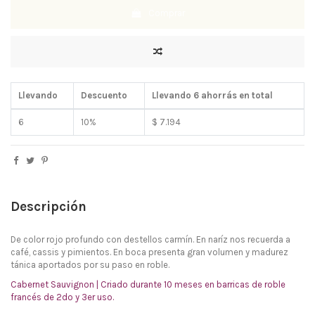
Comprar
Llevando
Descuento
Llevando 6 ahorrás en total
6
10%
$ 7.194
Descripción
De color rojo profundo con destellos carmín. En naríz nos recuerda a
café, cassis y pimientos. En boca presenta gran volumen y madurez
tánica aportados por su paso en roble.
Cabernet Sauvignon | Criado durante 10 meses en barricas de roble
francés de 2do y 3er uso.