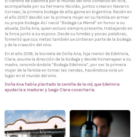
El camino de Edelmira por el mundo del vino comenzó en 1976,
acompañada por su hermano Nicolás, juntos crearon Navarro
Correas, la primera bodega de alta gama en Argentina. Recién en
el año 2007 decidió ser la primera mujer en su familia en armar
su propia bodega. Así nació “Bodega La Memé” en honor a su
abuela, Doña Ana, quien estuvo siempre presente, trabajando en
la finca junto a su esposo. Desde su timidez y pocas palabras,
fomentó que sus nietas también se sintieran parte de la bodega
y de la creación del vino.
En el año 2018, la bisnieta de Doña Ana, hija menor de Edelmira,
Clara, asume la dirección de la bodega y decide homenajear a su
madre, renombrándola “Bodega Edelmira”, por ser la primera
mujer de la familia en tomar las riendas, haciéndose sola un
lugar en el mundo del vino.
Doña Ana había plantado la semilla de la vid, que Edelmira
ayudaría a madurar y luego Clara cosecharía.