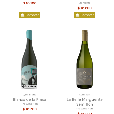
Viamonte
$ 10.100
$ 12.200
Comprar
Comprar
Sin stock
Ugni Blanc
Semillón
Blanco de la Finca
La Belle Marguerite
Semillón
The Wine Plan
The Wine Plan
$ 12.700
$ 13.200