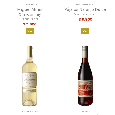
Chardonnay
Pedro Gimenez
Miguel Minni
Pájaros Naranjo Dulce
Chardonnay
Cavas del Artesano
Miguel Minni
$ 9.900
$ 9.800
Ver
Ver
Blend Blanco
Rosado